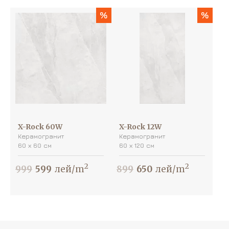
%
%
X-Rock 60W
X-Rock 12W
Керамогранит
Керамогранит
60 х 60 см
60 х 120 см
2
2
999
599
лей/m
899
650
лей/m