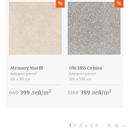
%
%
Memory Marfil
Obi 1855 Ceniza
Керамогранит
Керамогранит
90 х 90 см
100 х 100 см
2
2
649
399
лей/m
1186
399
лей/m
1
2
3
4
5
6
...
15
16