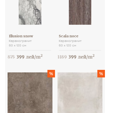
Illusion snow
Scala noce
Керамогранит
Керамогранит
60 х 120 см
60 х 120 см
2
2
875
399
лей/m
1189
399
лей/m
%
%