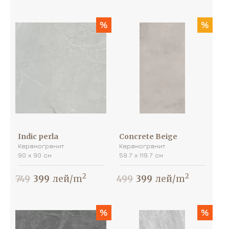
%
%
Indic perla
Concrete Beige
Керамогранит
Керамогранит
90 х 90 см
59.7 х 119.7 см
2
2
749
399
лей/m
499
399
лей/m
%
%