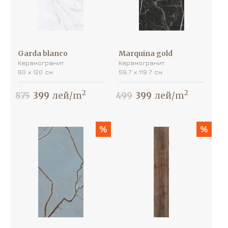
Garda blanco
Marquina gold
Керамогранит
Керамогранит
60 х 120 см
59.7 х 119.7 см
2
2
875
399
лей/m
499
399
лей/m
%
%