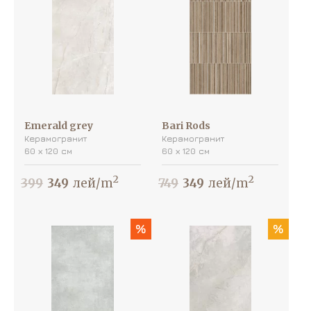
Emerald grey
Bari Rods
Керамогранит
Керамогранит
60 х 120 см
60 х 120 см
2
2
399
349
лей/m
749
349
лей/m
%
%