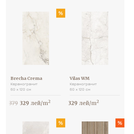
%
Brecha Crema
Vilas WM
Керамогранит
Керамогранит
60 х 120 см
60 х 120 см
2
2
379
329
лей/m
329
лей/m
%
%