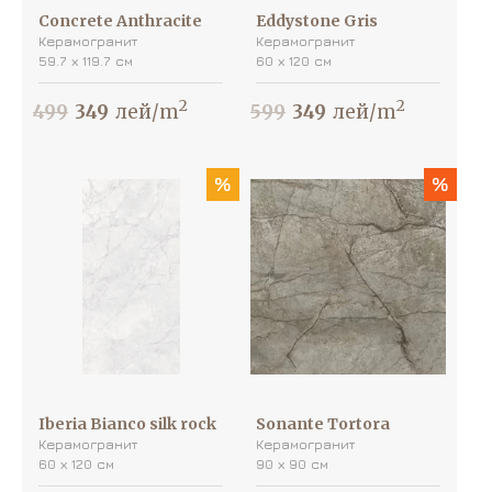
Concrete Anthracite
Eddystone Gris
Керамогранит
Керамогранит
59.7 х 119.7 см
60 х 120 см
2
2
499
349
лей/m
599
349
лей/m
%
%
Iberia Bianco silk rock
Sonante Tortora
Керамогранит
Керамогранит
60 х 120 см
90 х 90 см