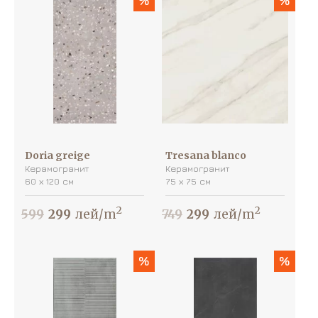
%
%
Doria greige
Tresana blanco
Керамогранит
Керамогранит
60 х 120 см
75 х 75 см
2
2
599
299
лей/m
749
299
лей/m
%
%