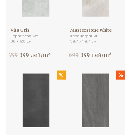
Vita Gris
Masterstone white
Керамогранит
Керамогранит
60 х 120 см
59.7 х 119.7 см
2
2
749
349
лей/m
699
349
лей/m
%
%