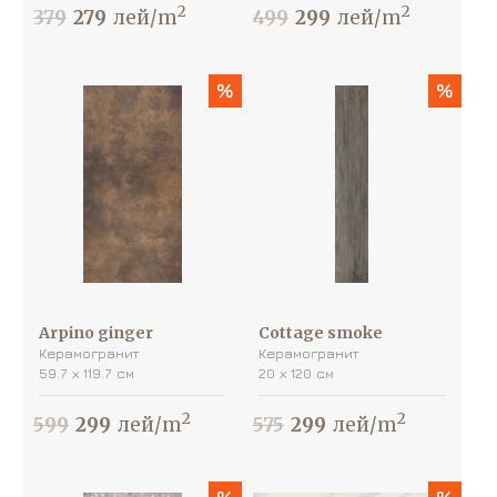
2
2
379
279
лей/m
499
299
лей/m
%
%
Arpino ginger
Cottage smoke
Керамогранит
Керамогранит
59.7 х 119.7 см
20 х 120 см
2
2
599
299
лей/m
575
299
лей/m