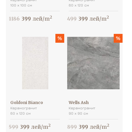
100 х 100 см
60 х 120 см
2
2
1186
399
лей/m
499
399
лей/m
%
%
Goldoni Bianco
Wells Ash
Керамогранит
Керамогранит
60 х 120 см
90 х 90 см
2
2
599
399
лей/m
899
399
лей/m