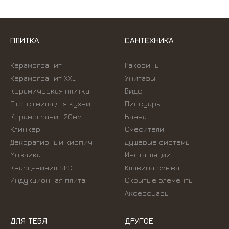
ПЛИТКА
САНТЕХНИКА
Керамогранит
Раковины
Керамогранит XXL
Унитазы
Керамическая плитка
Биде
Столешница для кухни
Писсуары
Керамогранит 20мм
Ванна
Клинкер
Смесители
Декоративный кирпич
Душевые системы
Мозаика
Инсталляции
Кварц-винил SPC
Kлавиша смыва
Индукционная плита
Скрытые элементы
Аксессуары
ДЛЯ ТЕБЯ
ДРУГОЕ