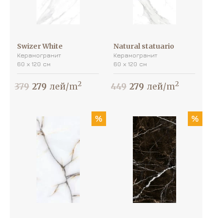
Swizer White
Natural statuario
Керамогранит
Керамогранит
60 х 120 см
60 х 120 см
2
2
379
279
лей/m
449
279
лей/m
%
%