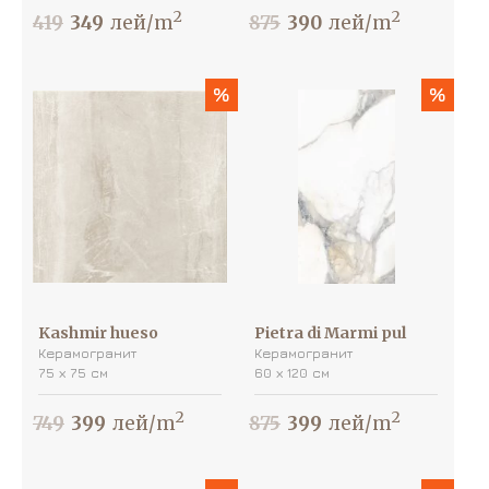
2
2
419
349
лей/m
875
390
лей/m
%
%
Kashmir hueso
Pietra di Marmi pul
Керамогранит
Керамогранит
75 х 75 см
60 х 120 см
2
2
749
399
лей/m
875
399
лей/m