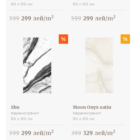
60 х 120 см
60 х 120 см
2
2
599
299
лей/m
599
299
лей/m
%
%
Shu
Moon Onyx satin
Керамогранит
Керамогранит
60 х 120 см
60 х 120 см
2
2
599
299
лей/m
399
329
лей/m