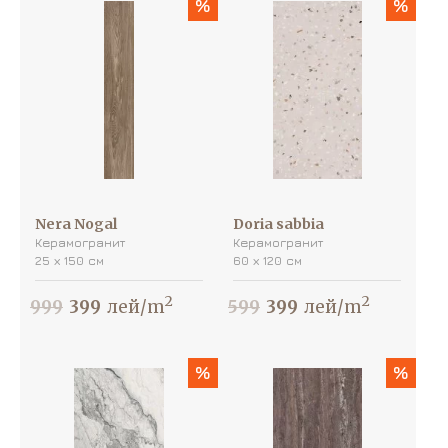
%
%
Nera Nogal
Doria sabbia
Керамогранит
Керамогранит
25 х 150 см
60 х 120 см
2
2
999
399
лей/m
599
399
лей/m
%
%