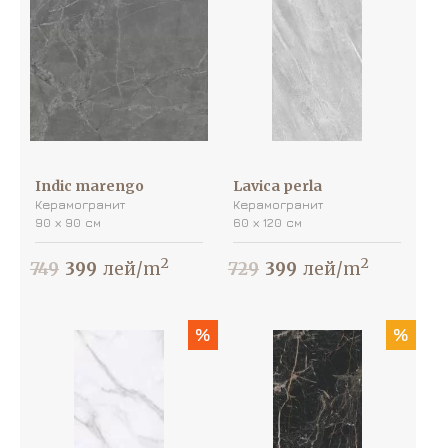
Indic marengo
Lavica perla
Керамогранит
Керамогранит
90 х 90 см
60 х 120 см
2
2
749
399
лей/m
729
399
лей/m
%
%