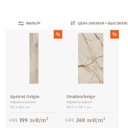
Найдено
910
товаров
ЦЕНА (НИЗКАЯ > ВЫСОКАЯ)
ФИЛЬТР
%
%
Apricot Grigio
Ovation beige
Керамогранит
Керамогранит
20 х 120 см
59.7 х 119.7 см
2
2
399
199
лей/m
599
249
лей/m