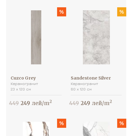
%
%
Cuzco Grey
Sandestone Silver
Керамогранит
Керамогранит
23 х 120 см
60 х 120 см
2
2
449
249
лей/m
449
249
лей/m
%
%