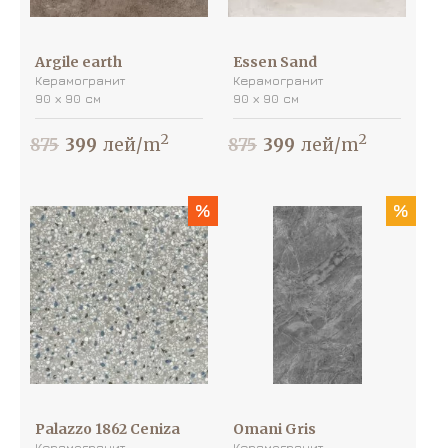
Argile earth
Essen Sand
Керамогранит
Керамогранит
90 х 90 см
90 х 90 см
2
2
875
399
лей/m
875
399
лей/m
%
%
Palazzo 1862 Ceniza
Omani Gris
Керамогранит
Керамогранит