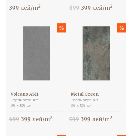
2
2
399
лей/m
699
399
лей/m
%
%
Volcano ASH
Metal Green
Керамогранит
Керамогранит
60 х 120 см
60 х 120 см
2
2
699
399
лей/m
599
399
лей/m