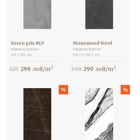
Essen gris RLV
Stonemood Steel
Керамогранит
Керамогранит
45 х 90 см
59.7 х 119.7 см
2
2
625
299
лей/m
699
299
лей/m
%
%