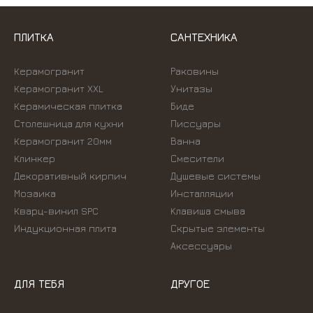
ПЛИТКА
САНТЕХНИКА
Керамогранит
Раковины
Керамогранит XXL
Унитазы
Керамическая плитка
Биде
Столешница для кухни
Писсуары
Керамогранит 20мм
Ванна
Клинкер
Смесители
Декоративный кирпич
Душевые системы
Мозаика
Инсталляции
Кварц-винил SPC
Kлавиша смыва
Индукционная плита
Скрытые элементы
Аксессуары
ДЛЯ ТЕБЯ
ДРУГОЕ