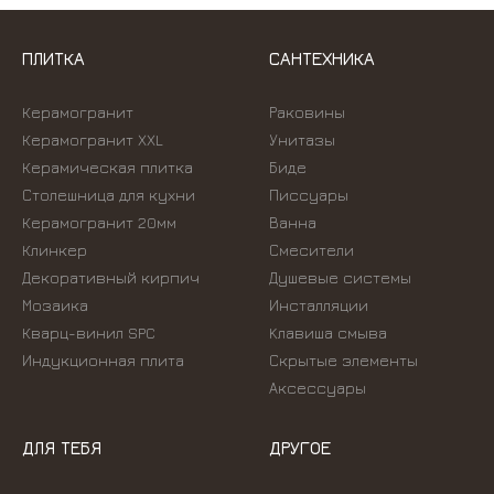
ПЛИТКА
САНТЕХНИКА
Керамогранит
Раковины
Керамогранит XXL
Унитазы
Керамическая плитка
Биде
Столешница для кухни
Писсуары
Керамогранит 20мм
Ванна
Клинкер
Смесители
Декоративный кирпич
Душевые системы
Мозаика
Инсталляции
Кварц-винил SPC
Kлавиша смыва
Индукционная плита
Скрытые элементы
Аксессуары
ДЛЯ ТЕБЯ
ДРУГОЕ