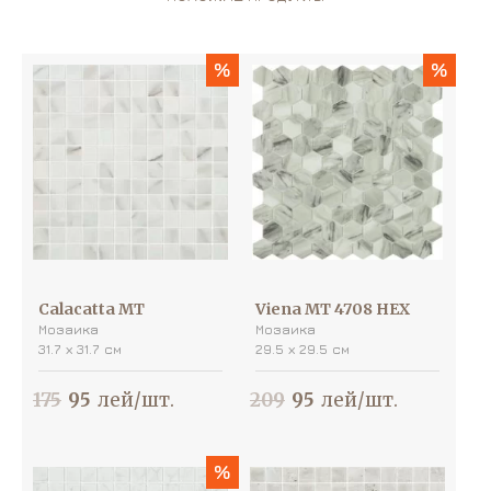
%
%
Calacatta MT
Viena MT 4708 HEX
Мозаика
Мозаика
31.7 х 31.7 см
29.5 х 29.5 см
175
95
лей/шт.
209
95
лей/шт.
%