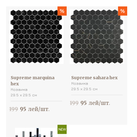
%
%
Supreme marquina
Supreme sahara hex
hex
Мозаика
29.5 х 29.5 см
Мозаика
29.5 х 29.5 см
199
95
лей/шт.
199
95
лей/шт.
NEW