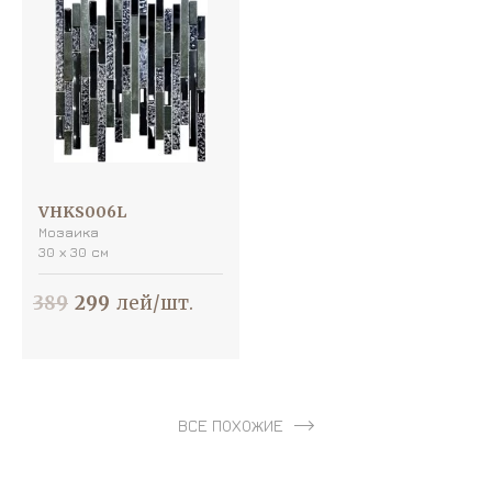
VHKS006L
Мозаика
30 х 30 см
389
299
лей/шт.
ВСЕ ПОХОЖИЕ