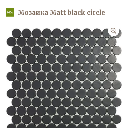
Мозаика Matt black circle
NEW