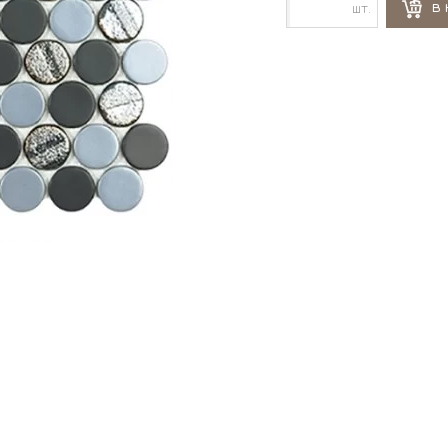
шт.
В 