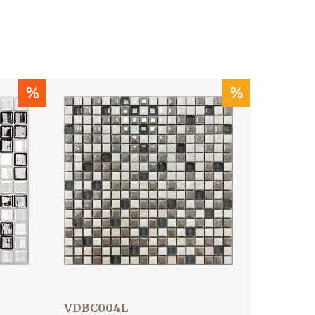
%
%
VDBC004L