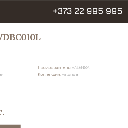
+373 22 995 995
VDBC010L
Производитель:
VALENSA
ая
Коллекция:
Valensa
.