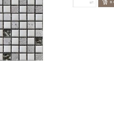
шт.
В 