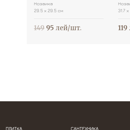
Мозаика
Моза
29.5 х 29.5 см
31.7 х
149
95
лей/шт.
119
ПЛИТКА
САНТЕХНИКА