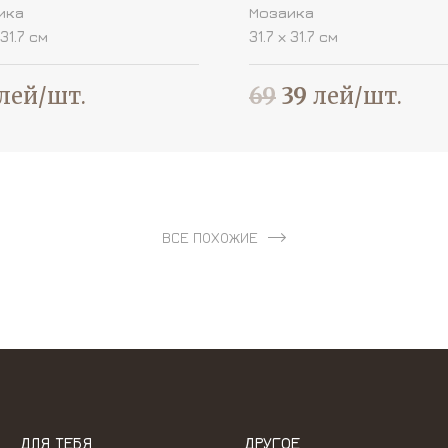
ика
Мозаика
 31.7 см
31.7 х 31.7 см
лей/шт.
69
39
лей/шт.
ВСЕ ПОХОЖИЕ
ДЛЯ ТЕБЯ
ДРУГОЕ