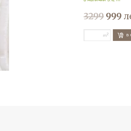
3299
999
л
2
В 
m