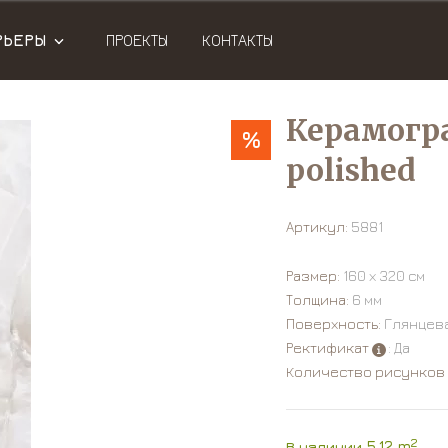
РЬЕРЫ
ПРОЕКТЫ
КОНТАКТЫ
Керамогра
%
polished
Артикул:
5881
Размер:
160 х 320 см
Толщина:
6 мм
Поверхность:
Глянцев
Ректификат
: Да
Количество рисунков
2
В наличии 5.12 m