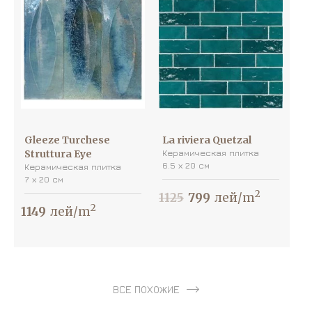
Gleeze Turchese
La riviera Quetzal
Struttura Eye
Керамическая плитка
6.5 х 20 см
Керамическая плитка
7 х 20 см
2
1125
799
лей/m
2
1149
лей/m
ВСЕ ПОХОЖИЕ