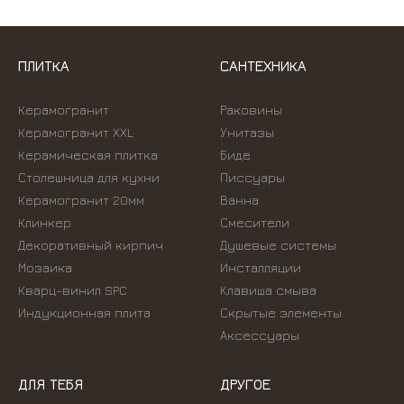
ПЛИТКА
САНТЕХНИКА
Керамогранит
Раковины
Керамогранит XXL
Унитазы
Керамическая плитка
Биде
Столешница для кухни
Писсуары
Керамогранит 20мм
Ванна
Клинкер
Смесители
Декоративный кирпич
Душевые системы
Мозаика
Инсталляции
Кварц-винил SPC
Kлавиша смыва
Индукционная плита
Скрытые элементы
Аксессуары
ДЛЯ ТЕБЯ
ДРУГОЕ