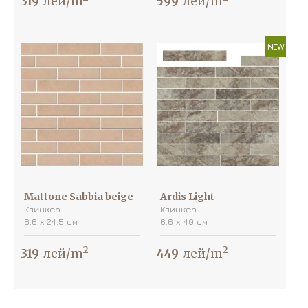
319
лей/m
599
лей/m
NEW
Mattone Sabbia beige
Ardis Light
Клинкер
Клинкер
6.6 х 24.5 см
6.6 х 40 см
2
2
319
лей/m
449
лей/m