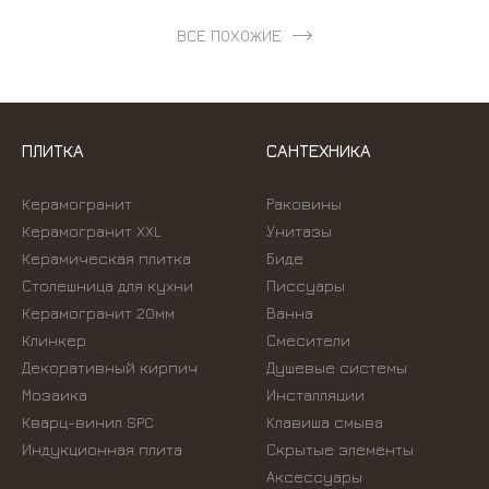
ВСЕ ПОХОЖИЕ
ПЛИТКА
САНТЕХНИКА
Керамогранит
Раковины
Керамогранит XXL
Унитазы
Керамическая плитка
Биде
Столешница для кухни
Писсуары
Керамогранит 20мм
Ванна
Клинкер
Смесители
Декоративный кирпич
Душевые системы
Мозаика
Инсталляции
Кварц-винил SPC
Kлавиша смыва
Индукционная плита
Скрытые элементы
Аксессуары