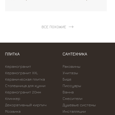
ВСЕ ПОХОЖИЕ
ПЛИТКА
САНТЕХНИКА
Керамогранит
Раковины
Керамогранит XXL
Унитазы
Керамическая плитка
Биде
Столешница для кухни
Писсуары
Керамогранит 20мм
Ванна
Клинкер
Смесители
Декоративный кирпич
Душевые системы
Мозаика
Инсталляции