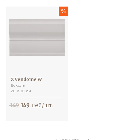
%
Z Vendome W
Цоколь
20 х 30 см
349
149
лей/шт.