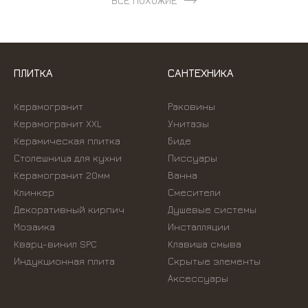
ВСЕ ПОХОЖИЕ
ПЛИТКА
САНТЕХНИКА
Керамогранит
Раковины
Керамогранит XXL
Унитазы
Керамическая плитка
Биде
Столешница для кухни
Писсуары
Керамогранит 20мм
Ванна
Клинкер
Смесители
Декоративный кирпич
Душевые системы
Мозаика
Инсталляции
Кварц-винил SPC
Kлавиша смыва
Индукционная плита
Скрытые элементы
Аксессуары