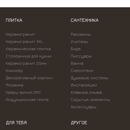
ПЛИТКА
САНТЕХНИКА
Керамогранит
Раковины
Керамогранит XXL
Унитазы
Керамическая плитка
Биде
Столешница для кухни
Писсуары
Керамогранит 20мм
Ванна
Клинкер
Смесители
Декоративный кирпич
Душевые системы
Мозаика
Инсталляции
Кварц-винил SPC
Kлавиша смыва
Индукционная плита
Скрытые элементы
Аксессуары
ДЛЯ ТЕБЯ
ДРУГОЕ