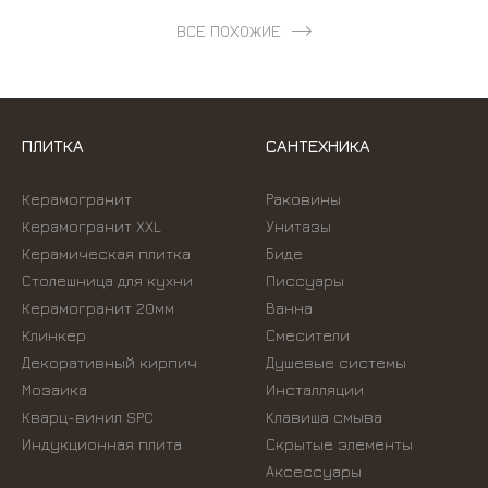
ВСЕ ПОХОЖИЕ
ПЛИТКА
САНТЕХНИКА
Керамогранит
Раковины
Керамогранит XXL
Унитазы
Керамическая плитка
Биде
Столешница для кухни
Писсуары
Керамогранит 20мм
Ванна
Клинкер
Смесители
Декоративный кирпич
Душевые системы
Мозаика
Инсталляции
Кварц-винил SPC
Kлавиша смыва
Индукционная плита
Скрытые элементы
Аксессуары