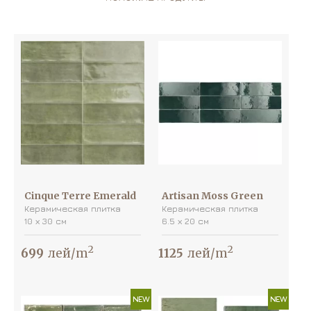
Cinque Terre Emerald
Artisan Moss Green
Керамическая плитка
Керамическая плитка
10 х 30 см
6.5 х 20 см
2
2
699
лей/m
1125
лей/m
NEW
NEW