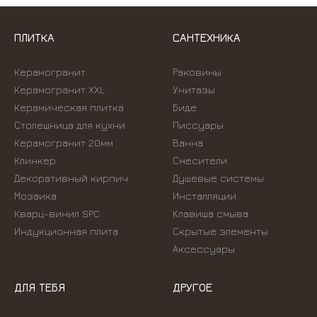
ПЛИТКА
САНТЕХНИКА
Керамогранит
Раковины
Керамогранит XXL
Унитазы
Керамическая плитка
Биде
Столешница для кухни
Писсуары
Керамогранит 20мм
Ванна
Клинкер
Смесители
Декоративный кирпич
Душевые системы
Мозаика
Инсталляции
Кварц-винил SPC
Kлавиша смыва
Индукционная плита
Скрытые элементы
Аксессуары
ДЛЯ ТЕБЯ
ДРУГОЕ