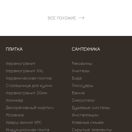
ВСЕ ПОХОЖИЕ
ПЛИТКА
САНТЕХНИКА
Керамогранит
Раковины
Керамогранит XXL
Унитазы
Керамическая плитка
Биде
Столешница для кухни
Писсуары
Керамогранит 20мм
Ванна
Клинкер
Смесители
Декоративный кирпич
Душевые системы
Мозаика
Инсталляции
Кварц-винил SPC
Kлавиша смыва
Индукционная плита
Скрытые элементы