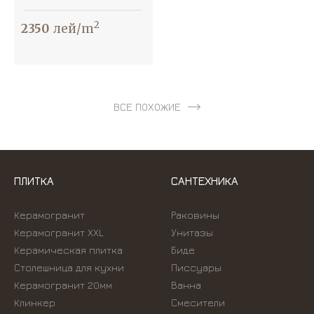
2
2350
лей/m
ВСЕ ПОХОЖИЕ
ПЛИТКА
САНТЕХНИКА
Керамогранит
Раковины
Керамогранит XXL
Унитазы
Керамическая плитка
Биде
Столешница для кухни
Писсуары
Керамогранит 20мм
Ванна
Клинкер
Смесители