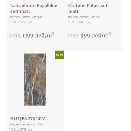
Labradorite Royalblue
Crotone Pulpis soft
soft matt
matt
Керамогранит XXL
Керамогранит XXL
160 х 320 см
160 х 320 см
2
2
2799
1199
лей/m
2799
999
лей/m
NEW
BLU JE6 278 LPM
Керамогранит XXL
120 х 278 см