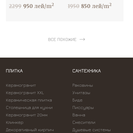
2
2
2299
950
лей/m
1950
850
лей/m
ВСЕ ПОХОЖИЕ
ПЛИТКА
САНТЕХНИКА
Керамогранит
Раковины
Керамогранит XXL
Унитазы
Керамическая плитка
Биде
Столешница для кухни
Писсуары
Керамогранит 20мм
Ванна
Клинкер
Смесители
Декоративный кирпич
Душевые системы