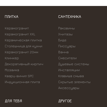
ПЛИТКА
САНТЕХНИКА
Керамогранит
Раковины
Керамогранит XXL
Унитазы
Керамическая плитка
Биде
Столешница для кухни
Писсуары
Керамогранит 20мм
Ванна
Клинкер
Смесители
Декоративный кирпич
Душевые системы
Мозаика
Инсталляции
Кварц-винил SPC
Kлавиша смыва
Индукционная плита
Скрытые элементы
Аксессуары
ДЛЯ ТЕБЯ
ДРУГОЕ