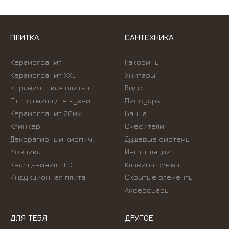
ПЛИТКА
САНТЕХНИКА
Керамогранит
Раковины
Керамогранит XXL
Унитазы
Керамическая плитка
Биде
Столешница для кухни
Писсуары
Керамогранит 20мм
Ванна
Клинкер
Смесители
Декоративный кирпич
Душевые системы
Мозаика
Инсталляции
Кварц-винил SPC
Kлавиша смыва
Индукционная плита
Скрытые элементы
Аксессуары
ДЛЯ ТЕБЯ
ДРУГОЕ