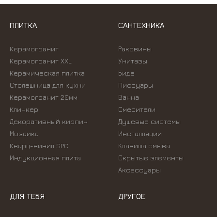
ПЛИТКА
САНТЕХНИКА
Керамогранит
Раковины
Керамогранит XXL
Унитазы
Керамическая плитка
Биде
Столешница для кухни
Писсуары
Керамогранит 20мм
Ванна
Клинкер
Смесители
Декоративный кирпич
Душевые системы
Мозаика
Инсталляции
Кварц-винил SPC
Kлавиша смыва
Индукционная плита
Скрытые элементы
Аксессуары
ДЛЯ ТЕБЯ
ДРУГОЕ