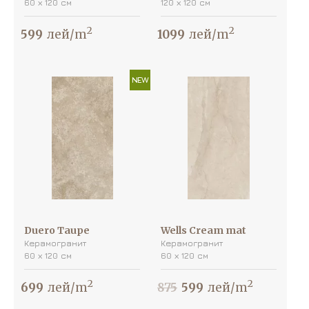
60 х 120 см
120 х 120 см
2
2
599
лей/m
1099
лей/m
NEW
Duero Taupe
Wells Cream mat
Керамогранит
Керамогранит
60 х 120 см
60 х 120 см
2
2
699
лей/m
875
599
лей/m