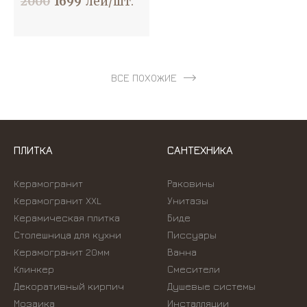
2000
1699
лей/шт.
ВСЕ ПОХОЖИЕ
ПЛИТКА
САНТЕХНИКА
Керамогранит
Раковины
Керамогранит XXL
Унитазы
Керамическая плитка
Биде
Столешница для кухни
Писсуары
Керамогранит 20мм
Ванна
Клинкер
Смесители
Декоративный кирпич
Душевые системы
Мозаика
Инсталляции