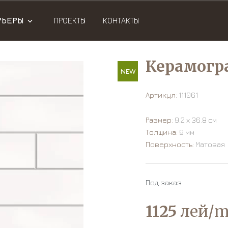
РЬЕРЫ
ПРОЕКТЫ
КОНТАКТЫ
Керамогра
NEW
Артикул:
111061
Размер:
9.2 х 36.8 см
Толщина:
9 мм
Поверхность:
Матовая
Под заказ
1125
лей/