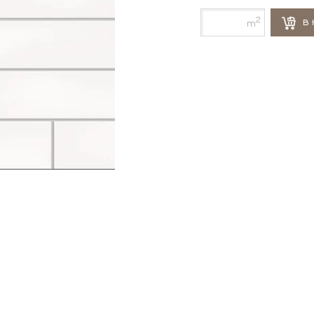
2
В 
m