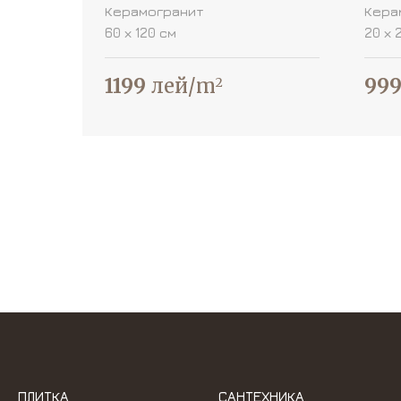
Керамогранит
Кера
60 х 120 см
20 х 
1199
лей/m
99
2
ПЛИТКА
САНТЕХНИКА