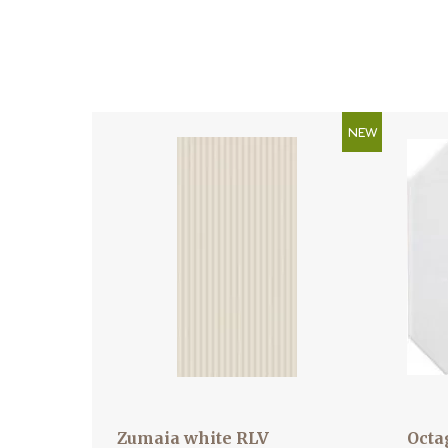
NEW
Zumaia white RLV
Octa