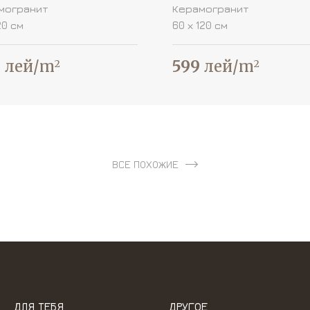
могранит
Керамогранит
20 см
60 х 120 см
9
лей/m
599
лей/m
2
2
ВСЕ ПОХОЖИЕ
ДЛЯ ТЕБЯ
ДРУГОЕ