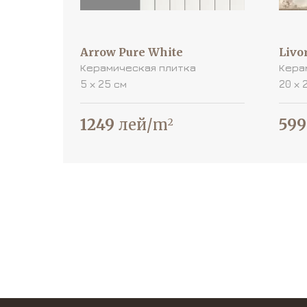
Arrow Pure White
Livo
Керамическая плитка
Кера
5 х 25 см
20 х 
1249
лей/m
599
2