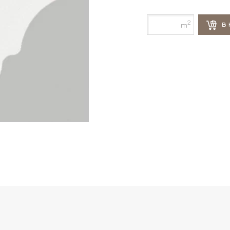
2
В 
m