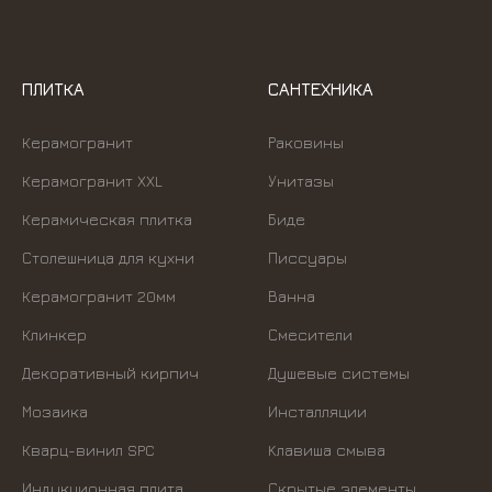
ПЛИТКА
САНТЕХНИКА
Керамогранит
Раковины
Керамогранит XXL
Унитазы
Керамическая плитка
Биде
Столешница для кухни
Писсуары
Керамогранит 20мм
Ванна
Клинкер
Смесители
Декоративный кирпич
Душевые системы
Мозаика
Инсталляции
Кварц-винил SPC
Kлавиша смыва
Индукционная плита
Скрытые элементы