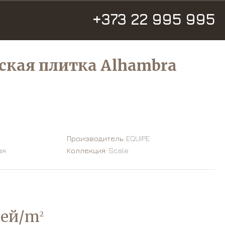
+373 22 995 995
ская плитка Alhambra
Производитель:
EQUIPE
ая
Коллекция:
Scale
лей/m
2