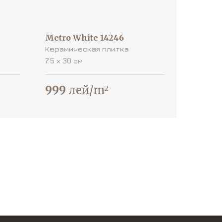
Metro White 14246
Керамическая плитка
7.5 х 30 см
999
лей/m
2