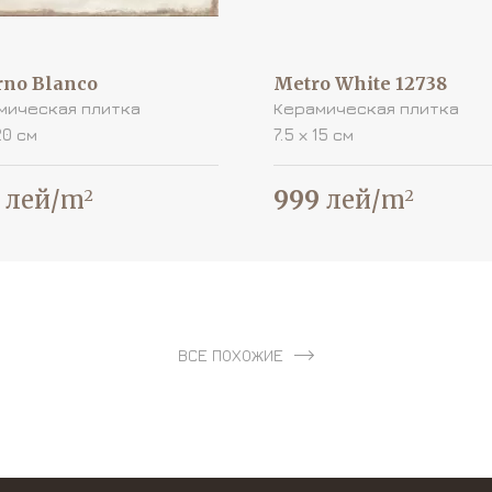
rno Blanco
Metro White 12738
мическая плитка
Керамическая плитка
20 см
7.5 х 15 см
лей/m
999
лей/m
2
2
ВСЕ ПОХОЖИЕ