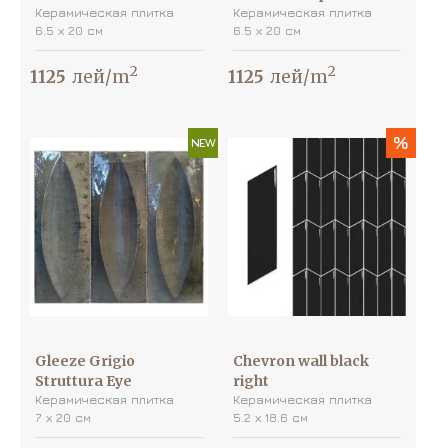
Керамическая плитка
Керамическая плитка
6.5 х 20 см
6.5 х 20 см
2
2
1125
лей/m
1125
лей/m
%
NEW
Gleeze Grigio
Chevron wall black
Struttura Eye
right
Керамическая плитка
Керамическая плитка
7 х 20 см
5.2 х 18.6 см