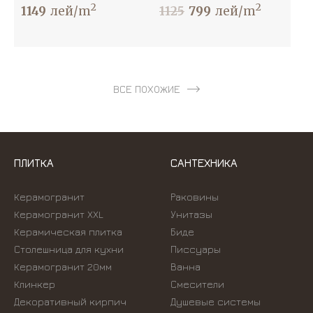
2
2
1149
лей/m
1125
799
лей/m
ВСЕ ПОХОЖИЕ
ПЛИТКА
САНТЕХНИКА
Керамогранит
Раковины
Керамогранит XXL
Унитазы
Керамическая плитка
Биде
Столешница для кухни
Писсуары
Керамогранит 20мм
Ванна
Клинкер
Смесители
Декоративный кирпич
Душевые системы