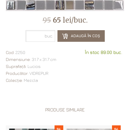
95
65
lei/buc.
buc.
ADAUGĂ ÎN COȘ
Cod:
2250
În stoc 89.00 buc.
Dimensiune:
31.7 х 31.7 cm
Suprafață:
Lucios
Producător:
VIDREPUR
Colecție:
Mezcla
PRODUSE SIMILARE
%
%