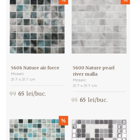
5606 Nature air force
5600 Nature pearl
Mozaic
river malla
31.7 х 31.7 cm
Mozaic
31.7 х 31.7 cm
99
65
lei/buc.
95
65
lei/buc.
%