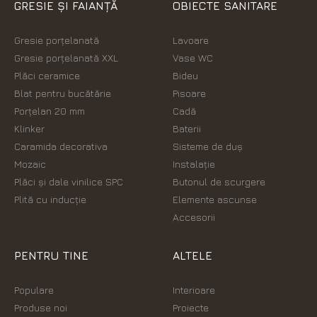
GRESIE ȘI FAIANȚĂ
OBIECTE SANITARE
Gresie porțelanată
Lavoare
Gresie porțelanată XXL
Vase WC
Plăci ceramice
Bideu
Blat pentru bucătărie
Pisoare
Porțelan 20 mm
Cadă
Klinker
Baterii
Caramida decorativa
Sisteme de duș
Mozaic
Instalație
Plăci şi dale vinilice SPC
Butonul de scurgere
Plită cu inducție
Elemente ascunse
Accesorii
PENTRU TINE
ALTELE
Populare
Interioare
Produse noi
Proiecte