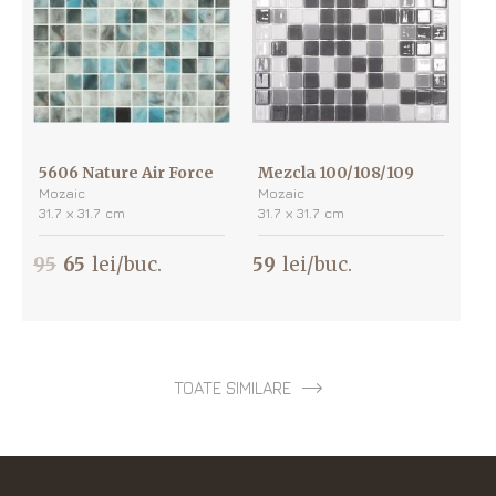
5606 Nature Air Force
Mezcla 100/108/109
Mozaic
Mozaic
31.7 х 31.7 cm
31.7 х 31.7 cm
95
65
lei/buc.
59
lei/buc.
TOATE SIMILARE