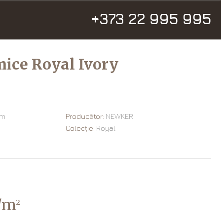
+373 22 995 995
mice Royal Ivory
cm
Producător:
NEWKER
Colecție:
Royal
i/m
2