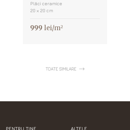
Plăci ceramice
20 х 20 cm
999
lei/m
2
TOATE SIMILARE
PENTRU TINE
ALTELE