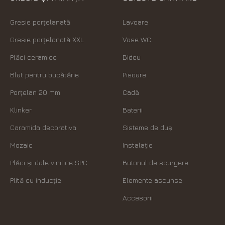
Gresie porțelanată
Lavoare
Gresie porțelanată XXL
Vase WC
Plăci ceramice
Bideu
Blat pentru bucătărie
Pisoare
Porțelan 20 mm
Cadă
Klinker
Baterii
Caramida decorativa
Sisteme de duș
Mozaic
Instalație
Plăci şi dale vinilice SPC
Butonul de scurgere
Plită cu inducție
Elemente ascunse
Accesorii