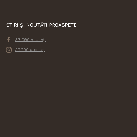
ȘTIRI ȘI NOUTĂȚI PROASPETE
33 000 abonați
33 700 abonați