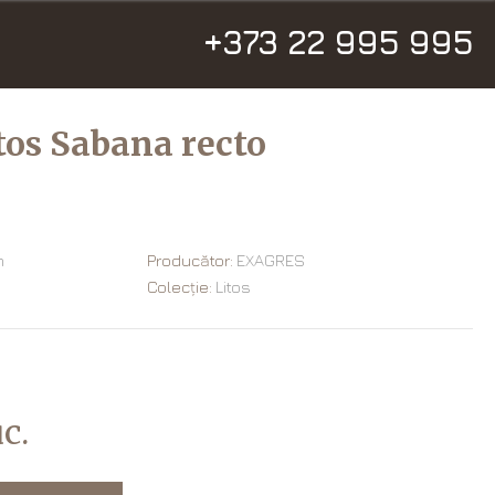
+373 22 995 995
tos Sabana recto
m
Producător:
EXAGRES
Colecție:
Litos
c.