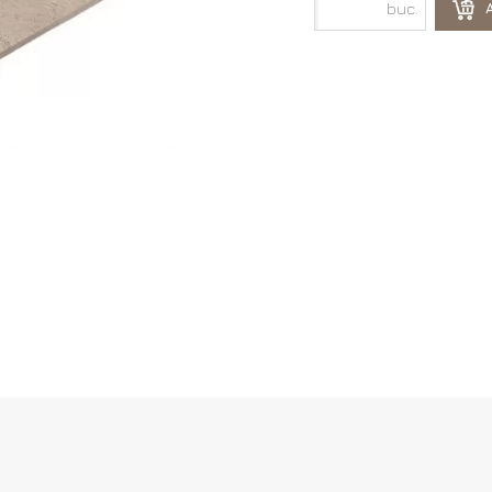
buc.
A