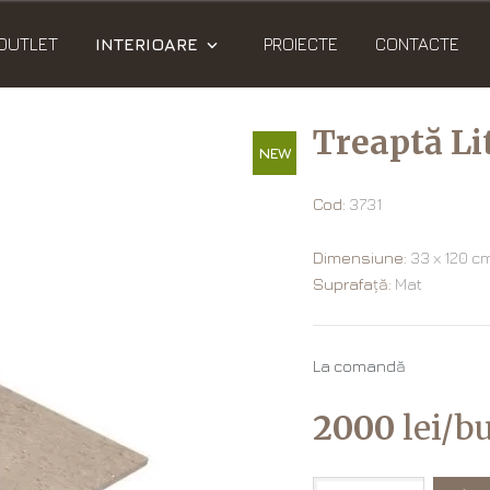
OUTLET
INTERIOARE
PROIECTE
CONTACTE
Treaptă Li
NEW
Cod:
3731
Dimensiune:
33 х 120 c
Suprafață:
Mat
La comandă
2000
lei/bu