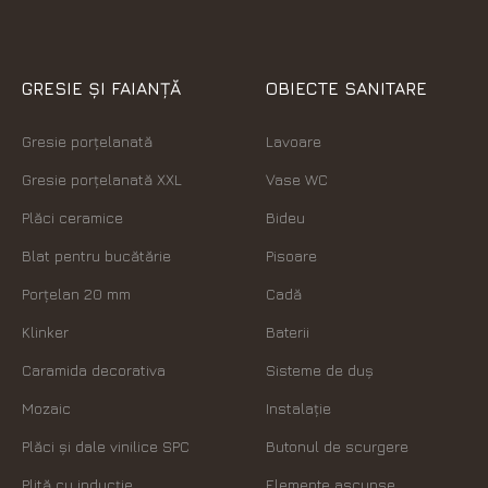
GRESIE ȘI FAIANȚĂ
OBIECTE SANITARE
Gresie porțelanată
Lavoare
Gresie porțelanată XXL
Vase WC
Plăci ceramice
Bideu
Blat pentru bucătărie
Pisoare
Porțelan 20 mm
Cadă
Klinker
Baterii
Caramida decorativa
Sisteme de duș
Mozaic
Instalație
Plăci şi dale vinilice SPC
Butonul de scurgere
Plită cu inducție
Elemente ascunse