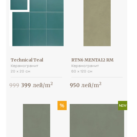
Technical Teal
RTN6 MENTA12 RM
Керамогранит
Керамогранит
20 х 20 см
60 х 120 см
2
2
999
399
лей/m
950
лей/m
%
NEW