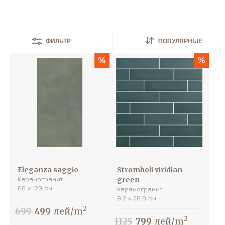
Найдено
15
товаров
ПОПУЛЯРНЫЕ
ФИЛЬТР
%
%
Eleganza saggio
Stromboli viridian
Керамогранит
green
60 х 120 см
Керамогранит
9.2 х 36.8 см
2
699
499
лей/m
2
1125
799
лей/m