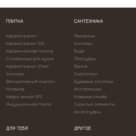
ПЛИТКА
САНТЕХНИКА
Керамогранит
Раковины
Керамогранит XXL
Унитазы
Керамическая плитка
Биде
Столешница для кухни
Писсуары
Керамогранит 20мм
Ванна
Клинкер
Смесители
Декоративный кирпич
Душевые системы
Мозаика
Инсталляции
Кварц-винил SPC
Kлавиша смыва
Индукционная плита
Скрытые элементы
Аксессуары
ДЛЯ ТЕБЯ
ДРУГОЕ