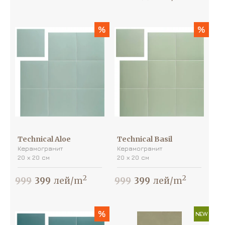
%
%
Technical Aloe
Technical Basil
Керамогранит
Керамогранит
20 х 20 см
20 х 20 см
2
2
999
399
лей/m
999
399
лей/m
%
NEW