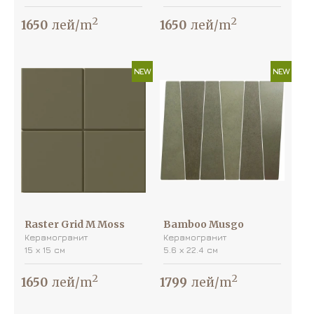
2
2
1650
лей/m
1650
лей/m
NEW
NEW
Raster Grid M Moss
Bamboo Musgo
Керамогранит
Керамогранит
15 х 15 см
5.6 х 22.4 см
2
2
1650
лей/m
1799
лей/m