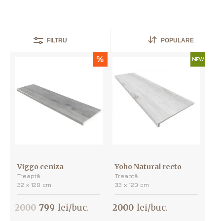
S-au găsit
2
produse
POPULARE
FILTRU
%
NEW
Viggo ceniza
Yoho Natural recto
Treaptă
Treaptă
32 х 120 cm
33 х 120 cm
2000
799
lei/buc.
2000
lei/buc.