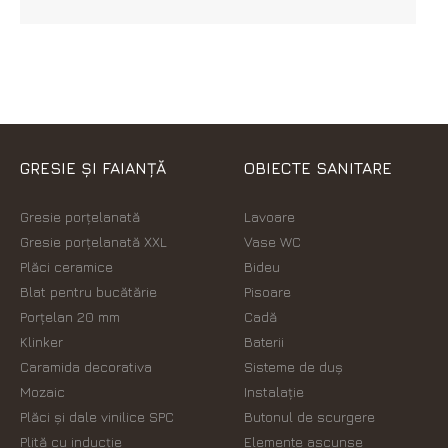
GRESIE ȘI FAIANȚĂ
OBIECTE SANITARE
Gresie porțelanată
Lavoare
Gresie porțelanată XXL
Vase WC
Plăci ceramice
Bideu
Blat pentru bucătărie
Pisoare
Porțelan 20 mm
Cadă
Klinker
Baterii
Caramida decorativa
Sisteme de duș
Mozaic
Instalație
Plăci şi dale vinilice SPC
Butonul de scurgere
Plită cu inducție
Elemente ascunse