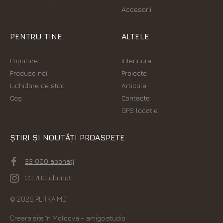
Accesorii
PENTRU TINE
ALTELE
Populare
Interioare
Produse noi
Proiecte
Lichidare de stoc
Articole
Coș
Contacte
GPS locație
ȘTIRI ȘI NOUTĂȚI PROASPETE
33 000 abonați
33 700 abonați
© 2026 PLITKA.MD
Creare site în Moldova
– amigo.studio