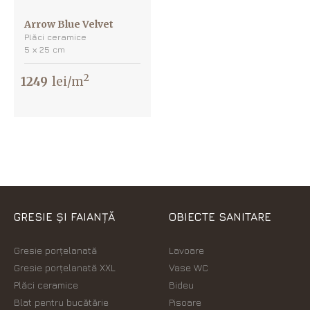
Arrow Blue Velvet
Plăci ceramice
5 х 25 cm
2
1249
lei/m
GRESIE ȘI FAIANȚĂ
OBIECTE SANITARE
Gresie porțelanată
Lavoare
Gresie porțelanată XXL
Vase WC
Plăci ceramice
Bideu
Blat pentru bucătărie
Pisoare