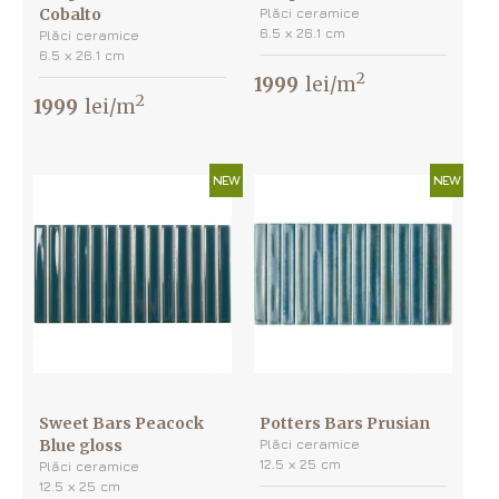
Cobalto
Plăci ceramice
6.5 х 26.1 cm
Plăci ceramice
6.5 х 26.1 cm
2
1999
lei/m
2
1999
lei/m
NEW
NEW
Sweet Bars Peacock
Potters Bars Prusian
Blue gloss
Plăci ceramice
12.5 х 25 cm
Plăci ceramice
12.5 х 25 cm