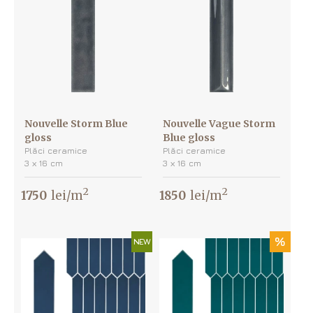
Nouvelle Storm Blue
Nouvelle Vague Storm
gloss
Blue gloss
Plăci ceramice
Plăci ceramice
3 х 16 cm
3 х 16 cm
2
2
1750
lei/m
1850
lei/m
%
NEW