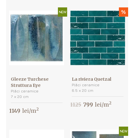
%
NEW
Gleeze Turchese
La riviera Quetzal
Struttura Eye
Plăci ceramice
6.5 х 20 cm
Plăci ceramice
7 х 20 cm
2
1125
799
lei/m
2
1149
lei/m
NEW