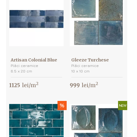
Artisan Colonial Blue
Gleeze Turchese
Plăci ceramice
Plăci ceramice
6.5 х 20 cm
10 х 10 cm
2
2
1125
lei/m
999
lei/m
%
NEW