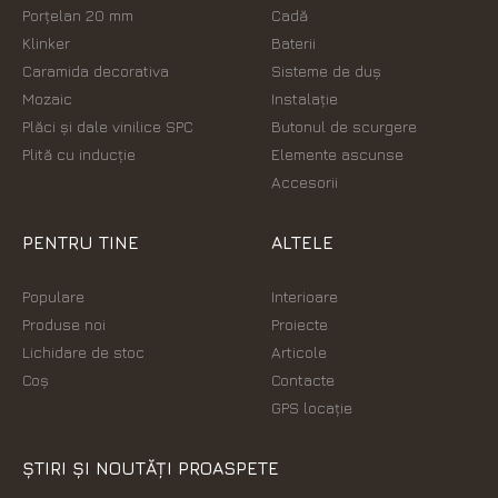
Porțelan 20 mm
Cadă
Klinker
Baterii
Caramida decorativa
Sisteme de duș
Mozaic
Instalație
Plăci şi dale vinilice SPC
Butonul de scurgere
Plită cu inducție
Elemente ascunse
Accesorii
PENTRU TINE
ALTELE
Populare
Interioare
Produse noi
Proiecte
Lichidare de stoc
Articole
Coș
Contacte
GPS locație
ȘTIRI ȘI NOUTĂȚI PROASPETE