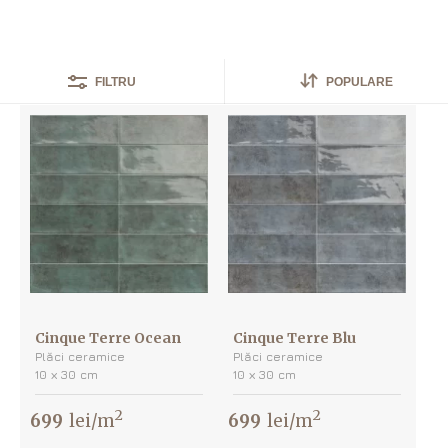
S-au găsit
23
produse
POPULARE
FILTRU
Cinque Terre Ocean
Cinque Terre Blu
Plăci ceramice
Plăci ceramice
10 х 30 cm
10 х 30 cm
2
2
699
lei/m
699
lei/m