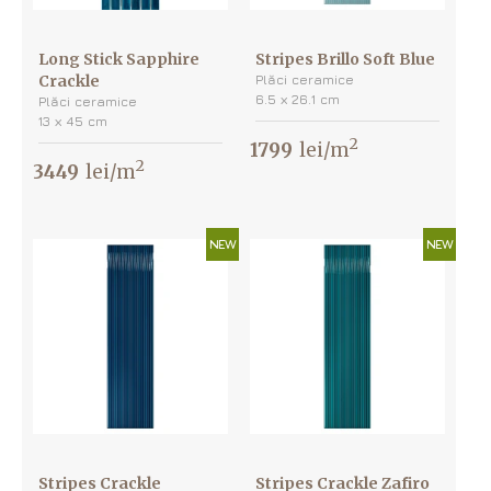
Long Stick Sapphire
Stripes Brillo Soft Blue
Crackle
Plăci ceramice
6.5 х 26.1 cm
Plăci ceramice
13 х 45 cm
2
1799
lei/m
2
3449
lei/m
NEW
NEW
Stripes Crackle
Stripes Crackle Zafiro