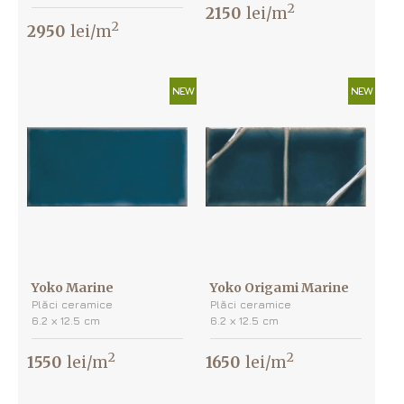
2
2150
lei/m
2
2950
lei/m
NEW
NEW
Yoko Marine
Yoko Origami Marine
Plăci ceramice
Plăci ceramice
6.2 х 12.5 cm
6.2 х 12.5 cm
2
2
1550
lei/m
1650
lei/m