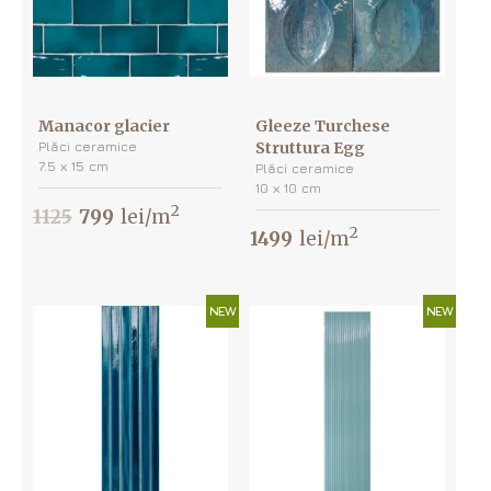
Manacor glacier
Gleeze Turchese
Plăci ceramice
Struttura Egg
7.5 х 15 cm
Plăci ceramice
10 х 10 cm
2
1125
799
lei/m
2
1499
lei/m
NEW
NEW