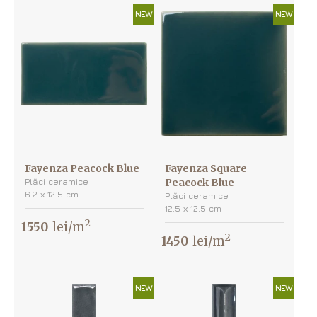
NEW
NEW
Fayenza Peacock Blue
Fayenza Square
Plăci ceramice
Peacock Blue
6.2 х 12.5 cm
Plăci ceramice
12.5 х 12.5 cm
2
1550
lei/m
2
1450
lei/m
NEW
NEW