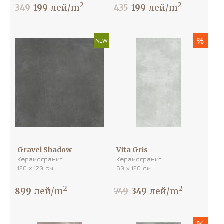
2
2
349
199
лей/m
435
199
лей/m
%
NEW
Gravel Shadow
Vita Gris
Керамогранит
Керамогранит
120 х 120 см
60 х 120 см
2
2
899
лей/m
749
349
лей/m