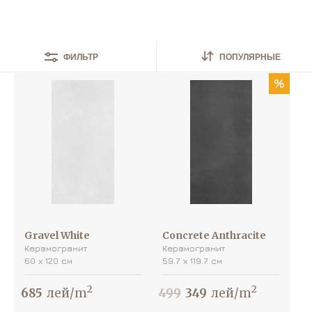
Найдено
25
товаров
ПОПУЛЯРНЫЕ
ФИЛЬТР
%
Gravel White
Concrete Anthracite
Керамогранит
Керамогранит
60 х 120 см
59.7 х 119.7 см
2
2
685
лей/m
499
349
лей/m