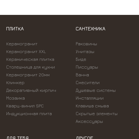
ПЛИТКА
САНТЕХНИКА
Керамогранит
Раковины
Керамогранит XXL
Унитазы
Керамическая плитка
Биде
Столешница для кухни
Писсуары
Керамогранит 20мм
Ванна
Клинкер
Смесители
Декоративный кирпич
Душевые системы
Мозаика
Инсталляции
Кварц-винил SPC
Kлавиша смыва
Индукционная плита
Скрытые элементы
Аксессуары
ДЛЯ ТЕБЯ
ДРУГОЕ