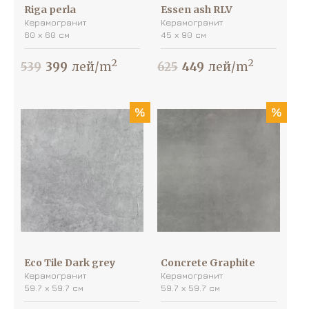
Riga perla
Essen ash RLV
Керамогранит
Керамогранит
60 х 60 см
45 х 90 см
2
2
539
399
лей/m
625
449
лей/m
%
%
Eco Tile Dark grey
Concrete Graphite
Керамогранит
Керамогранит
59.7 х 59.7 см
59.7 х 59.7 см