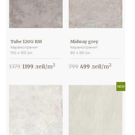
Tube 120G RM
Midway grey
Керамогранит
Керамогранит
120 х 120 см
90 х 90 см
2
2
1379
1199
лей/m
799
499
лей/m
NEW