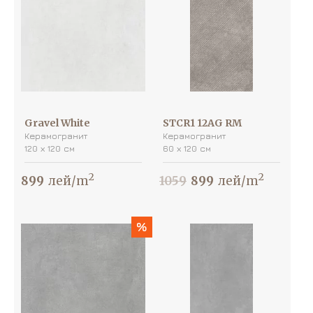
Gravel White
STCR1 12AG RM
Керамогранит
Керамогранит
120 х 120 см
60 х 120 см
2
2
899
лей/m
1059
899
лей/m
%