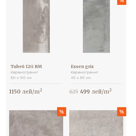
%
Tube6 12G RM
Essen gris
Керамогранит
Керамогранит
60 х 120 см
45 х 90 см
2
2
1150
лей/m
625
499
лей/m
%
%