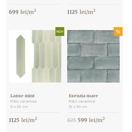
2
2
699
lei/m
1125
lei/m
%
NEW
Lanse mint
Esenzia mare
Plăci ceramice
Plăci ceramice
5 х 25 cm
15 х 30 cm
2
2
1125
lei/m
625
599
lei/m