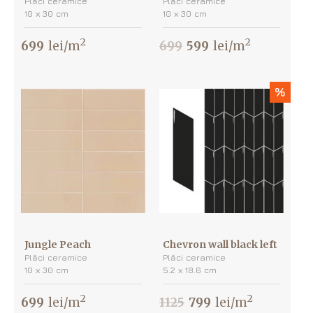
Plăci ceramice
Plăci ceramice
10 х 30 cm
10 х 30 cm
2
2
699
lei/m
699
599
lei/m
%
Jungle Peach
Chevron wall black left
Plăci ceramice
Plăci ceramice
10 х 30 cm
5.2 х 18.6 cm
2
2
699
lei/m
1125
799
lei/m