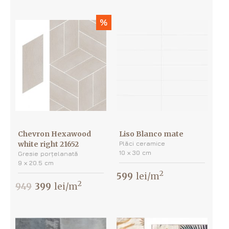
%
Chevron Hexawood
Liso Blanco mate
white right 21652
Plăci ceramice
10 х 30 cm
Gresie porțelanată
9 х 20.5 cm
2
599
lei/m
2
949
399
lei/m