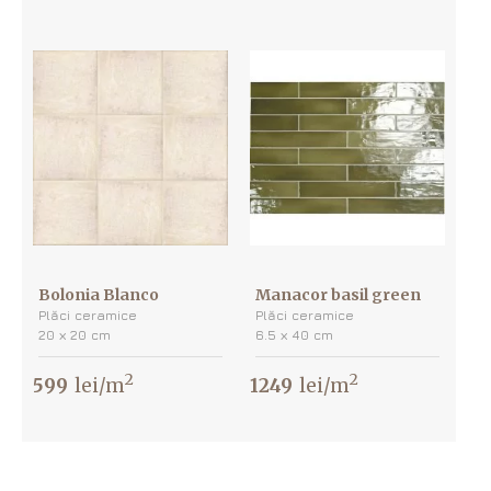
Bolonia Blanco
Manacor basil green
Plăci ceramice
Plăci ceramice
20 х 20 cm
6.5 х 40 cm
2
2
599
lei/m
1249
lei/m