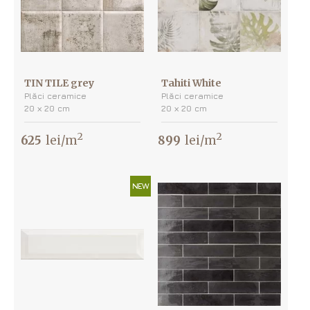
TIN TILE grey
Tahiti White
Plăci ceramice
Plăci ceramice
20 х 20 cm
20 х 20 cm
2
2
625
lei/m
899
lei/m
NEW