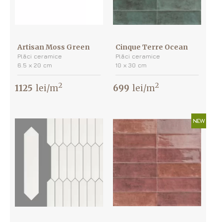
Artisan Moss Green
Cinque Terre Ocean
Plăci ceramice
Plăci ceramice
6.5 х 20 cm
10 х 30 cm
2
2
1125
lei/m
699
lei/m
NEW