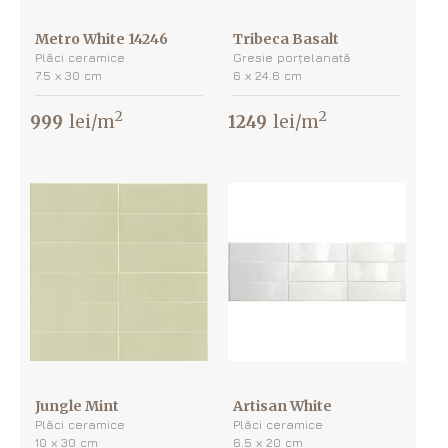
Metro White 14246
Tribeca Basalt
Plăci ceramice
Gresie porțelanată
7.5 х 30 cm
6 х 24.6 cm
2
2
999
lei/m
1249
lei/m
Jungle Mint
Artisan White
Plăci ceramice
Plăci ceramice
10 х 30 cm
6.5 х 20 cm