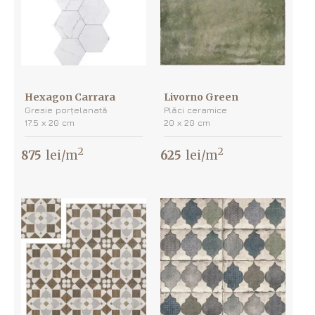
Hexagon Carrara
Livorno Green
Gresie porțelanată
Plăci ceramice
17.5 х 20 cm
20 х 20 cm
2
2
875
lei/m
625
lei/m