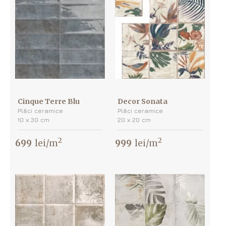
Cinque Terre Blu
Decor Sonata
Plăci ceramice
Plăci ceramice
10 х 30 cm
20 х 20 cm
2
2
699
lei/m
999
lei/m