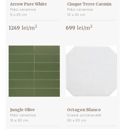
Arrow Pure White
Cinque Terre Carmin
Plăci ceramice
Plăci ceramice
5 х 25 cm
10 х 30 cm
2
2
1249
lei/m
699
lei/m
Jungle Olive
Octagon Blanco
Plăci ceramice
Gresie porțelanată
10 х 30 cm
20 х 20 cm