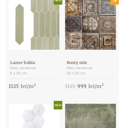
%
NEW
Lanse bahia
Rusty mix
Plăci ceramice
Plăci ceramice
5 х 25 cm
20 х 20 cm
2
2
1125
lei/m
1125
999
lei/m
NEW