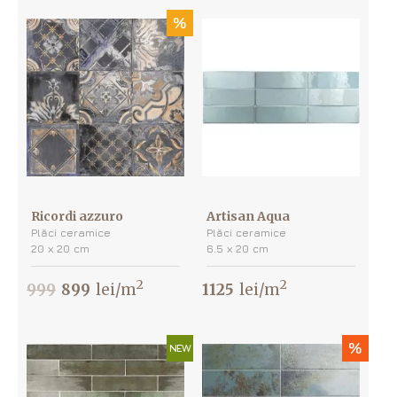
%
Ricordi azzuro
Artisan Aqua
Plăci ceramice
Plăci ceramice
20 х 20 cm
6.5 х 20 cm
2
2
999
899
lei/m
1125
lei/m
%
NEW