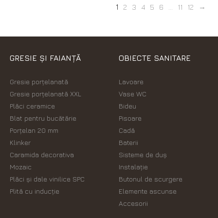
1
2
3
4
5
6
...
11
12
GRESIE ȘI FAIANȚĂ
OBIECTE SANITARE
Gresie porțelanată
Lavoare
Gresie porțelanată XXL
Vase WC
Plăci ceramice
Bideu
Blat pentru bucătărie
Pisoare
Porțelan 20 mm
Cadă
Klinker
Baterii
Caramida decorativa
Sisteme de duș
Mozaic
Instalație
Plăci şi dale vinilice SPC
Butonul de scurgere
Plită cu inducție
Elemente ascunse
Accesorii