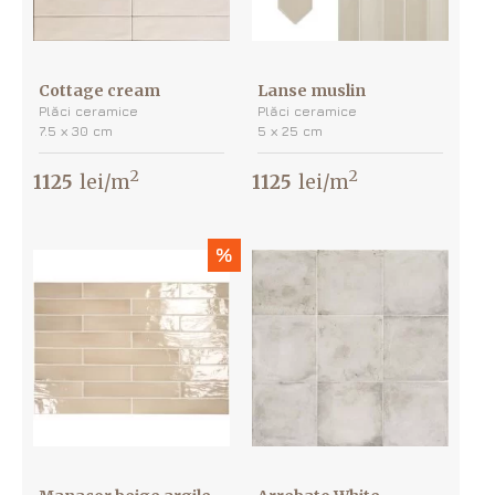
Cottage cream
Lanse muslin
Plăci ceramice
Plăci ceramice
7.5 х 30 cm
5 х 25 cm
2
2
1125
lei/m
1125
lei/m
%