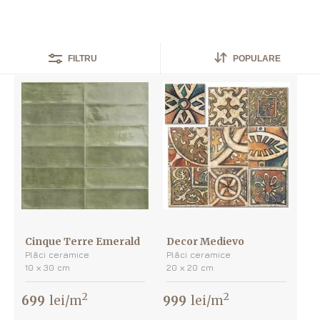
S-au găsit
712
produse
POPULARE
FILTRU
Cinque Terre Emerald
Decor Medievo
Plăci ceramice
Plăci ceramice
10 х 30 cm
20 х 20 cm
2
2
699
lei/m
999
lei/m