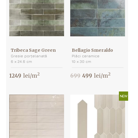
Tribeca Sage Green
Bellagio Smeraldo
Gresie porțelanată
Plăci ceramice
6 х 24.6 cm
10 х 30 cm
2
2
1249
lei/m
699
499
lei/m
NEW