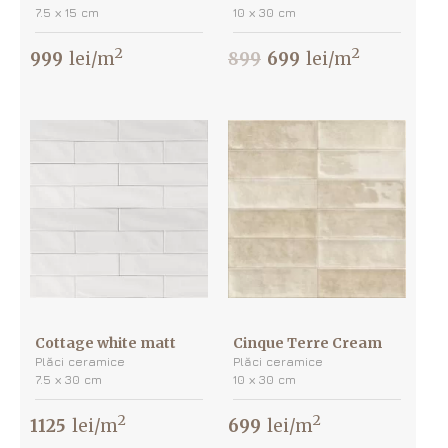
7.5 х 15 cm
10 х 30 cm
2
2
999
lei/m
899
699
lei/m
Cottage white matt
Cinque Terre Cream
Plăci ceramice
Plăci ceramice
7.5 х 30 cm
10 х 30 cm
2
2
1125
lei/m
699
lei/m