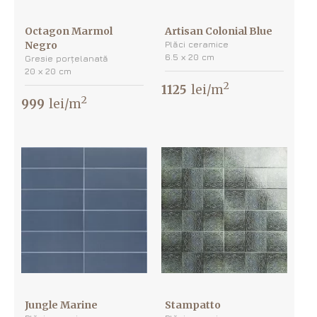
Octagon Marmol
Artisan Colonial Blue
Negro
Plăci ceramice
6.5 х 20 cm
Gresie porțelanată
20 х 20 cm
2
1125
lei/m
2
999
lei/m
Jungle Marine
Stampatto