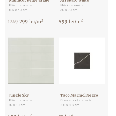
Manacor beige argile
Arrebato White
Plăci ceramice
Plăci ceramice
6.5 х 40 cm
20 х 20 cm
2
2
1249
799
lei/m
599
lei/m
Jungle Sky
Taco Marmol Negro
Plăci ceramice
Gresie porțelanată
10 х 30 cm
4.6 х 4.6 cm
2