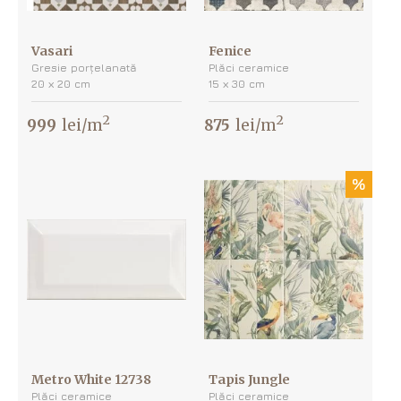
Vasari
Fenice
Gresie porțelanată
Plăci ceramice
20 х 20 cm
15 х 30 cm
2
2
999
lei/m
875
lei/m
%
Metro White 12738
Tapis Jungle
Plăci ceramice
Plăci ceramice