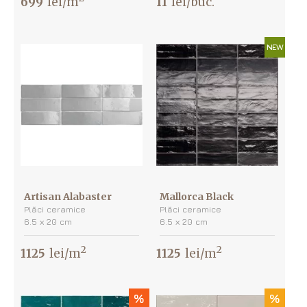
699
lei/m
11
lei/buc.
NEW
Artisan Alabaster
Mallorca Black
Plăci ceramice
Plăci ceramice
6.5 х 20 cm
6.5 х 20 cm
2
2
1125
lei/m
1125
lei/m
%
%