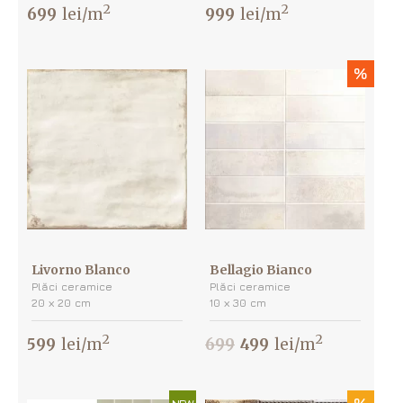
2
2
699
lei/m
999
lei/m
%
Livorno Blanco
Bellagio Bianco
Plăci ceramice
Plăci ceramice
20 х 20 cm
10 х 30 cm
2
2
599
lei/m
699
499
lei/m