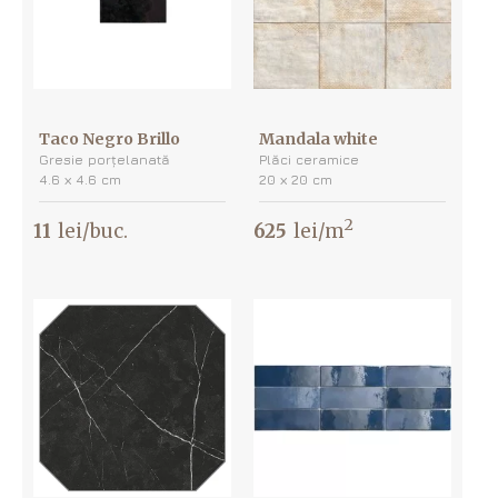
Taco Negro Brillo
Mandala white
Gresie porțelanată
Plăci ceramice
4.6 х 4.6 cm
20 х 20 cm
2
11
lei/buc.
625
lei/m