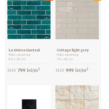
La riviera Quetzal
Cottage light grey
Plăci ceramice
Plăci ceramice
6.5 х 20 cm
7.5 х 30 cm
2
2
1125
799
lei/m
1125
999
lei/m